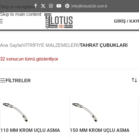
info@lotusb2b.com.tr
Skip to navigation
Skip to main content
GIRIŞ / KAY
Ana Sayfa
/
VİTRİFİYE MALZEMELERİ
/
TAHRAT ÇUBUKLARI
32 sonucun tümü gösteriliyor
FİLTRELER
110 MM KROM UÇLU ASMA
150 MM KROM UÇLU ASMA
TAHARET BORUSU
TAHARET BORUSU