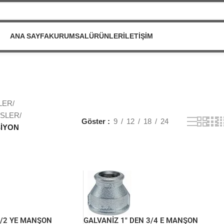
ANA SAYFA
KURUMSAL
ÜRÜNLER
İLETIŞIM
LER
/
GSLER
/
Göster
9
12
18
24
İYON
1/2 YE MANŞON
GALVANİZ 1″ DEN 3/4 E MANŞON