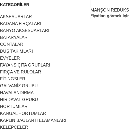
REDÜKSİYON
KATEGORİLER
MANŞON REDÜKSİ
Fiyatları görmek için
AKSESUARLAR
BADANA FIRÇALARI
BANYO AKSESUARLARI
BATARYALAR
CONTALAR
DUŞ TAKIMLARI
EVYELER
FAYANS ÇITA GRUPLARI
FIRÇA VE RULOLAR
FİTİNGSLER
GALVANİZ GRUBU
HAVALANDIRMA
HIRDAVAT GRUBU
HORTUMLAR
KANGAL HORTUMLAR
KAPLİN BAĞLANTI ELAMANLARI
KELEPÇELER