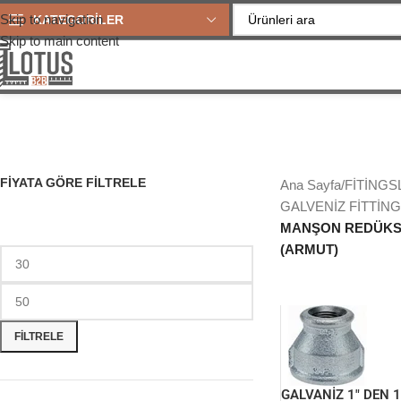
Skip to navigation
KATEGORİLER
Skip to main content
FIYATA GÖRE FILTRELE
Ana Sayfa
/
FİTİNGS
GALVENİZ FİTTİN
MANŞON REDÜKS
(ARMUT)
FILTRELE
GALVANİZ 1″ DEN 