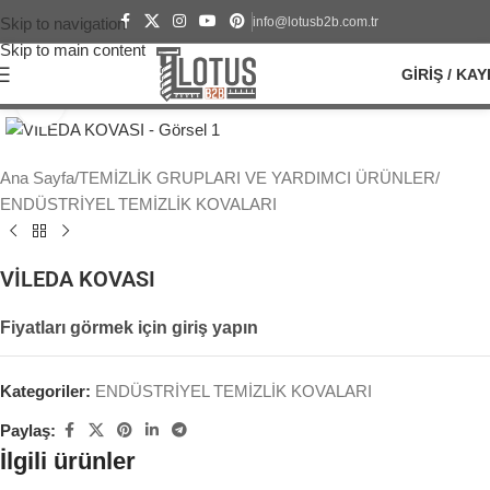
info@lotusb2b.com.tr
Skip to navigation
Skip to main content
GIRIŞ / KAY
Büyütmek için tıklayın
Ana Sayfa
/
TEMİZLİK GRUPLARI VE YARDIMCI ÜRÜNLER
/
ENDÜSTRİYEL TEMİZLİK KOVALARI
VİLEDA KOVASI
Fiyatları görmek için giriş yapın
Kategoriler:
ENDÜSTRİYEL TEMİZLİK KOVALARI
Paylaş:
İlgili ürünler