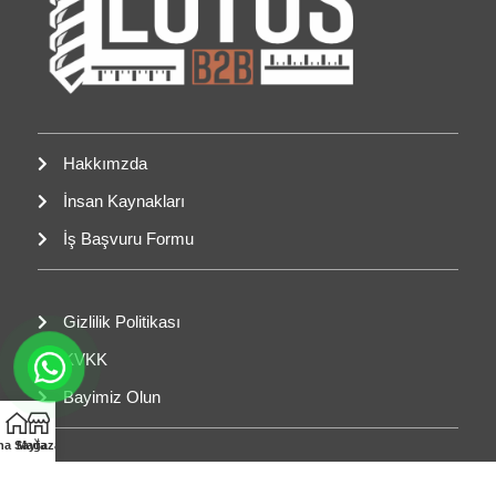
Hakkımzda
İnsan Kaynakları
İş Başvuru Formu
Gizlilik Politikası
KVKK
Bayimiz Olun
na Sayfa
Mağaza
+905392536471