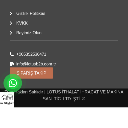
Gizlilik Politikası
KVKK
Bayimiz Olun
+905392536471
info@lotusb2b.com.tr
SİPARİŞ TAKİP
Tüm Hakları Saklıdır | LOTUS İTHALAT İHRACAT VE MAKİNA
SAN. TİC. LTD. ŞTİ. ®
na Sayfa
Mağaza