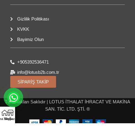
Gizlilik Politikası
KVKK
Bayimiz Olun
+905392536471
info@lotusb2b.com.tr
SİPARİŞ TAKİP
Tüm Hakları Saklıdır | LOTUS İTHALAT İHRACAT VE MAKİNA
SAN. TİC. LTD. ŞTİ. ®
na Sayfa
Mağaza