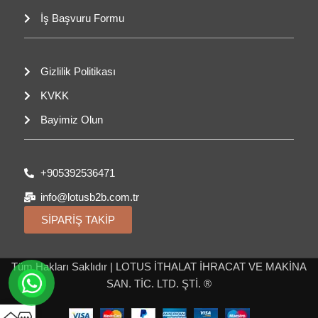
İş Başvuru Formu
Gizlilik Politikası
KVKK
Bayimiz Olun
+905392536471
info@lotusb2b.com.tr
SİPARİŞ TAKİP
Tüm Hakları Saklıdır | LOTUS İTHALAT İHRACAT VE MAKİNA
SAN. TİC. LTD. ŞTİ. ®