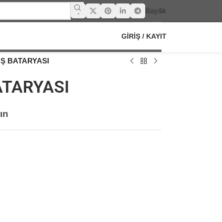
Bayilik
GIRIŞ / KAYIT
UŞ BATARYASI
ATARYASI
ın