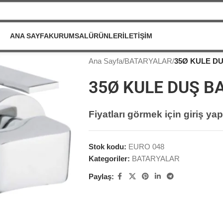
ANA SAYFA
KURUMSAL
ÜRÜNLER
İLETIŞIM
Ana Sayfa
/
BATARYALAR
/
35Ø KULE D
35Ø KULE DUŞ B
Fiyatları görmek için giriş yap
Stok kodu:
EURO 048
Kategoriler:
BATARYALAR
Paylaş: