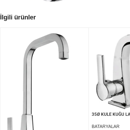
İlgili ürünler
35Ø KULE KUĞU L
BATARYALAR