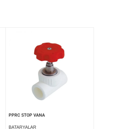
SARI 1″1/2 DE
BATARYALAR
Fiyatları görmek 
PPRC STOP VANA
BATARYALAR