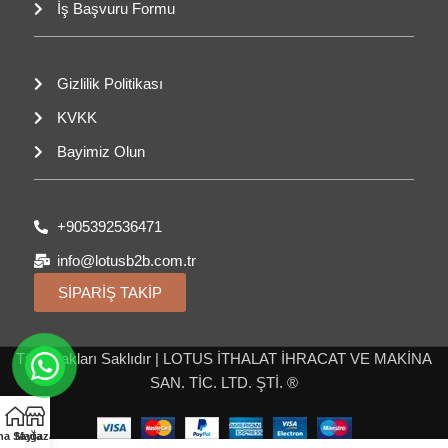
İş Başvuru Formu
Gizlilik Politikası
KVKK
Bayimiz Olun
+905392536471
info@lotusb2b.com.tr
SİPARİŞ TAKİP
Tüm Hakları Saklıdır | LOTUS İTHALAT İHRACAT VE MAKİNA
SAN. TİC. LTD. ŞTİ. ®
na Sayfa
Mağaza