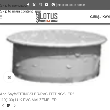
info@lotusb2b.com.tr
Skip to navigation
Skip to main content
GIRIŞ / KAY
Büyütmek için tıklayın
Ana Sayfa
/
FİTİNGSLER
/
PVC FİTTİNGSLER
/
110(100) LUK PVC MALZEMELER